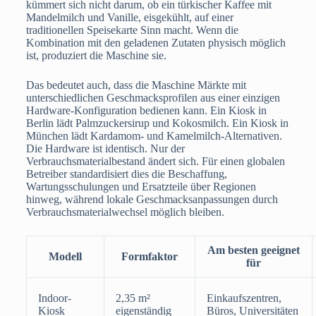
kümmert sich nicht darum, ob ein türkischer Kaffee mit
Mandelmilch und Vanille, eisgekühlt, auf einer
traditionellen Speisekarte Sinn macht. Wenn die
Kombination mit den geladenen Zutaten physisch möglich
ist, produziert die Maschine sie.
Das bedeutet auch, dass die Maschine Märkte mit
unterschiedlichen Geschmacksprofilen aus einer einzigen
Hardware-Konfiguration bedienen kann. Ein Kiosk in
Berlin lädt Palmzuckersirup und Kokosmilch. Ein Kiosk in
München lädt Kardamom- und Kamelmilch-Alternativen.
Die Hardware ist identisch. Nur der
Verbrauchsmaterialbestand ändert sich. Für einen globalen
Betreiber standardisiert dies die Beschaffung,
Wartungsschulungen und Ersatzteile über Regionen
hinweg, während lokale Geschmacksanpassungen durch
Verbrauchsmaterialwechsel möglich bleiben.
Am besten geeignet
Modell
Formfaktor
für
Indoor-
2,35 m²
Einkaufszentren,
Kiosk
eigenständig
Büros, Universitäten