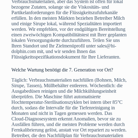
Verbrauchsmaterialien, aber das System ist offen für lokal
bezogene Zutaten, solange sie die Viskositäts- und
Partikelanforderungen für die Flüssigkeitszufuhrkanäle
erfüllen. In den meisten Märkten beziehen Betreiber Milch
und einige Sirupe lokal, während Spezialitäten importiert
werden. Wir empfehlen, vor der endgültigen Bereitstellung
einen zweiwöchigen Kompatibilitätstest mit Ihrer geplanten
lokalen Versorgungskette durchzuführen. Teilen Sie uns
Ihren Standort und Ihr Zielmenüprofil unter sales@hi-
dolphin.com mit, und wir senden Ihnen das
Flüssigkeitsspezifikationsdokument für Ihre Lieferanten.
Welche Wartung benötigt die 7. Generation vor Ort?
Täglich: Verbrauchsmaterialien nachfüllen (Bohnen, Milch,
Sirupe, Tassen), Müllbehälter entleeren. Wöchentlich: die
Ausgabedüsen reinigen und die Milchkühlungseinheit
überprüfen. Die Maschine führt automatisierte
Hochtemperatur-Sterilisationszyklen bei intern über 85°C
durch, sodass die Intervalle für die Tiefenreinigung in
Monaten und nicht in Tagen gemessen werden. Das
Cloud-Diagnosesystem erkennt Anomalien, bevor sie zu
Ausfällen führen, und die meisten Probleme werden durch
Fernkalibrierung gelöst, anstatt vor Ort repariert zu werden.
Betreiber, die den Nachfüllplan für Verbrauchsmaterialien