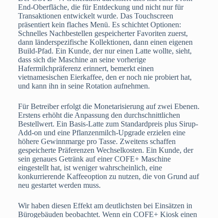
End-Oberfläche, die für Entdeckung und nicht nur für
Transaktionen entwickelt wurde. Das Touchscreen
präsentiert kein flaches Menü. Es schichtet Optionen:
Schnelles Nachbestellen gespeicherter Favoriten zuerst,
dann länderspezifische Kollektionen, dann einen eigenen
Build-Pfad. Ein Kunde, der nur einen Latte wollte, sieht,
dass sich die Maschine an seine vorherige
Hafermilchpräferenz erinnert, bemerkt einen
vietnamesischen Eierkaffee, den er noch nie probiert hat,
und kann ihn in seine Rotation aufnehmen.
Für Betreiber erfolgt die Monetarisierung auf zwei Ebenen.
Erstens erhöht die Anpassung den durchschnittlichen
Bestellwert. Ein Basis-Latte zum Standardpreis plus Sirup-
Add-on und eine Pflanzenmilch-Upgrade erzielen eine
höhere Gewinnmarge pro Tasse. Zweitens schaffen
gespeicherte Präferenzen Wechselkosten. Ein Kunde, der
sein genaues Getränk auf einer COFE+ Maschine
eingestellt hat, ist weniger wahrscheinlich, eine
konkurrierende Kaffeeoption zu nutzen, die von Grund auf
neu gestartet werden muss.
Wir haben diesen Effekt am deutlichsten bei Einsätzen in
Bürogebäuden beobachtet. Wenn ein COFE+ Kiosk einen