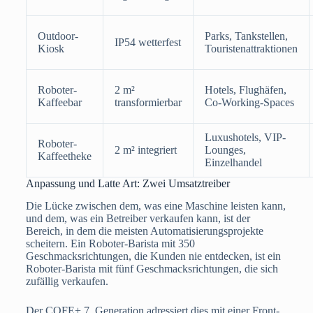
Outdoor-
Parks, Tankstellen,
IP54 wetterfest
Kiosk
Touristenattraktionen
Roboter-
2 m²
Hotels, Flughäfen,
Kaffeebar
transformierbar
Co-Working-Spaces
Luxushotels, VIP-
Roboter-
2 m² integriert
Lounges,
Kaffeetheke
Einzelhandel
Anpassung und Latte Art: Zwei Umsatztreiber
Die Lücke zwischen dem, was eine Maschine leisten kann,
und dem, was ein Betreiber verkaufen kann, ist der
Bereich, in dem die meisten Automatisierungsprojekte
scheitern. Ein Roboter-Barista mit 350
Geschmacksrichtungen, die Kunden nie entdecken, ist ein
Roboter-Barista mit fünf Geschmacksrichtungen, die sich
zufällig verkaufen.
Der COFE+ 7. Generation adressiert dies mit einer Front-