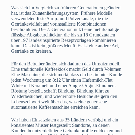
Was sich im Vergleich zu früheren Generationen geändert
hat, ist das Zutatenlieferungssystem. Frühere Modelle
verwendeten feste Sirup- und Pulverkanäle, die die
Getränkevielfalt auf vorinstallierte Kombinationen
beschränkten. Die 7. Generation nutzt eine mehrkanalige
flüssige Abgabearchitektur, die bis zu 18 Grundzutaten
über 197 landesinspirierte Rezeptvorlagen kombinieren
kann. Das ist kein größeres Menü. Es ist eine andere Art,
Getränke zu kreieren.
Für den Betreiber ändert sich dadurch das Umsatzmodell.
Eine traditionelle Kaffeekiosk macht Geld durch Volumen.
Eine Maschine, die sich merkt, dass ein bestimmter Kunde
jeden Wochentag um 8:12 Uhr einen Hafermilch-Flat
White mit Karamell und einer Single-Origin-Ethiopien-
Röstung bestellt, schafft Bindung. Bindung führt zu
Wiederbesuchen, und wiederholte Besuche steigern den
Lebenszeitwert weit über das, was eine generische
automatisierte Kaffeemaschine erreichen kann.
Wir haben Einsatzdaten aus 35 Ländern verfolgt und ein
konsistentes Muster festgestellt: Standorte, an denen
Kunden benutzerdefinierte Getränkeprofile entdecken und