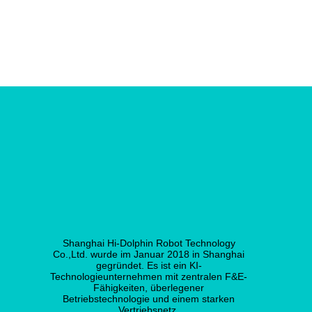
Shanghai Hi-Dolphin Robot Technology
Co.,Ltd. wurde im Januar 2018 in Shanghai
gegründet. Es ist ein KI-
Technologieunternehmen mit zentralen F&E-
Fähigkeiten, überlegener
Betriebstechnologie und einem starken
Vertriebsnetz.