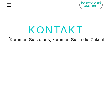
KOSTENLOSES
Z
ANGEBOT
u
m
I
n
KONTAKT
h
a
l
Kommen Sie zu uns, kommen Sie in die Zukunft
t
s
p
r
i
n
g
e
n