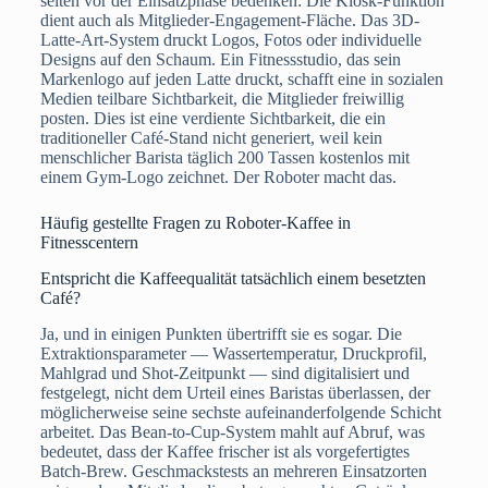
selten vor der Einsatzphase bedenken: Die Kiosk-Funktion
dient auch als Mitglieder-Engagement-Fläche. Das 3D-
Latte-Art-System druckt Logos, Fotos oder individuelle
Designs auf den Schaum. Ein Fitnessstudio, das sein
Markenlogo auf jeden Latte druckt, schafft eine in sozialen
Medien teilbare Sichtbarkeit, die Mitglieder freiwillig
posten. Dies ist eine verdiente Sichtbarkeit, die ein
traditioneller Café-Stand nicht generiert, weil kein
menschlicher Barista täglich 200 Tassen kostenlos mit
einem Gym-Logo zeichnet. Der Roboter macht das.
Häufig gestellte Fragen zu Roboter-Kaffee in
Fitnesscentern
Entspricht die Kaffeequalität tatsächlich einem besetzten
Café?
Ja, und in einigen Punkten übertrifft sie es sogar. Die
Extraktionsparameter — Wassertemperatur, Druckprofil,
Mahlgrad und Shot-Zeitpunkt — sind digitalisiert und
festgelegt, nicht dem Urteil eines Baristas überlassen, der
möglicherweise seine sechste aufeinanderfolgende Schicht
arbeitet. Das Bean-to-Cup-System mahlt auf Abruf, was
bedeutet, dass der Kaffee frischer ist als vorgefertigtes
Batch-Brew. Geschmackstests an mehreren Einsatzorten