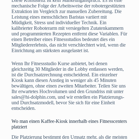
Diese Konsistenz ist kein Marketinganspruch. Es ist eine
mechanische Folge der Arbeitsweise der robotergestützten
Extraktion im Vergleich zur manuellen Zubereitung. Die
Leistung eines menschlichen Baristas variiert mit
Müdigkeit, Stress und individueller Technik. Ein
kalibrierter Roboterarm mit versiegelten Zutatenkammern
und programmierten Rezepten entfernt diese Variablen. Für
einen Betreiber eines Fitnessstudios bedeutet dies ein
Mitgliedererlebnis, das nicht verschlechtert wird, wenn die
Einrichtung am stärksten ausgelastet ist.
Wenn Ihr Fitnessstudio Kurse anbietet, bei denen
gleichzeitig 30 Mitglieder in die Lobby entlassen werden,
ist die Durchsatzrechnung entscheidend. Ein einzelner
Kiosk kann diesen Anstieg in weniger als 45 Minuten
bewältigen, ohne einen zweiten Mitarbeiter. Teilen Sie uns
Ihr erwartetes Hochvolumen und den Grundriss mit unter
sales@hi-dolphin.com, und wir erstellen ein Platzierungs-
und Durchsatzmodell, bevor Sie sich für eine Einheit
entscheiden.
Wo man einen Kaffee-Kiosk innerhalb eines Fitnesscenters
platziert
Die Platzierung bestimmt den Umsatz mehr, als die meisten