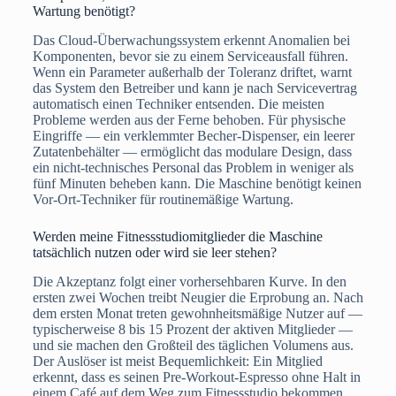
Wartung benötigt?
Das Cloud-Überwachungssystem erkennt Anomalien bei
Komponenten, bevor sie zu einem Serviceausfall führen.
Wenn ein Parameter außerhalb der Toleranz driftet, warnt
das System den Betreiber und kann je nach Servicevertrag
automatisch einen Techniker entsenden. Die meisten
Probleme werden aus der Ferne behoben. Für physische
Eingriffe — ein verklemmter Becher-Dispenser, ein leerer
Zutatenbehälter — ermöglicht das modulare Design, dass
ein nicht-technisches Personal das Problem in weniger als
fünf Minuten beheben kann. Die Maschine benötigt keinen
Vor-Ort-Techniker für routinemäßige Wartung.
Werden meine Fitnessstudiomitglieder die Maschine
tatsächlich nutzen oder wird sie leer stehen?
Die Akzeptanz folgt einer vorhersehbaren Kurve. In den
ersten zwei Wochen treibt Neugier die Erprobung an. Nach
dem ersten Monat treten gewohnheitsmäßige Nutzer auf —
typischerweise 8 bis 15 Prozent der aktiven Mitglieder —
und sie machen den Großteil des täglichen Volumens aus.
Der Auslöser ist meist Bequemlichkeit: Ein Mitglied
erkennt, dass es seinen Pre-Workout-Espresso ohne Halt in
einem Café auf dem Weg zum Fitnessstudio bekommen