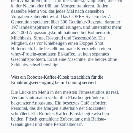
dem Abkühlfen um 21 Uhr nie schließt. Mitglieder, die spät
in der Nacht oder früh am Morgen trainieren, finden
dasselbe Menü vor, das jedes Mal nach denselben
Vorgaben zubereitet wird. Das COFE+ System der 7.
Generation speichert über 300 Getränke-Rezepte, darunter
197 landesinspirierte Formulierungen, und unterstützt mehr
als 5.000 Anpassungskombinationen bei Bohnensorte,
Milchbasis, Sirup, Röstgrad und Tassengröße. Ein
Mitglied, das vor Kniebeugen einen Doppel-Shot
Hafermilch-Latte bestellt und nach Kreuzheben einen
whey-Protein-gestützten Eiskaffee, ist kein separates
Geschäftsproblem. Es ist eine Maschine, die beides ohne
Schichtwechsel bewältigt.
Was ein Roboter-Kaffee-Kiosk tatsächlich für die
Ernährungsversorgung beim Training serviert
Die Lücke im Menü in den meisten Fitnessstudios ist real.
Verkaufsautomaten verkaufen Flaschengetränke mit
begrenzter Anpassung. Ein besetztes Café erfordert
Personal, das die Margen außerhalb der Stoßzeiten
schmälert. Ein Roboter-Kaffee-Kiosk liegt zwischen
beiden: Frisch gemahlene Zubereitung mit Barista-
Genauigkeit und ohne Personalbedarf.