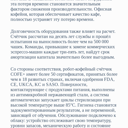
эта потеря времени становится значительным
фактором снижения производительности. Офисная
кофейня, которая обеспечивает качество кафе,
полностью устраняет эту потерю времени.
Долговечность оборудования также влияет на расчет.
Счётчик рассчитан на десять лет службы и прошёл
испытания на выносливость более чем на 500 000
чашек. Команды, привыкшие к замене коммерческих
эспрессо-машин каждые три-пять лет, найдут срок
амортизации капитала значительно более выгодным.
Со стороны соответствия, робот-кофейный счётчик
COFE+ имеет более 50 сертификатов, принятых более
чем в 18 развитых странах, включая одобрения FDA,
CE, UKCA, KC и SASO. Поверхности,
контактирующие с продуктами питания, выполнены
из антимикробной нержавеющей стали, а система
автоматически запускает циклы стерилизации при
высокой температуре выше 85°C. Гигиена становится
задокументированным результатом, а не переменной,
зависящей от обучения. Обслуживание подключено к
облаку: устройство отслеживает свою температуру,
уровни запасов, механическую работу и состояние