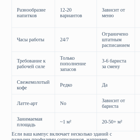
Разнообразие
12-20
Зависит от
напитков
вариантов
меню
Ограничено
Часы работы
24/7
штатным
расписанием
Только
Требование к
3-6 бариста
пополнение
рабочей силе
за смену
запасов
Свежемолотый
Редко
Да
кофе
Зависит от
Латте-арт
No
бариста
Занимаемая
~1 м²
20-50+ м²
площадь
Если ваш кампус включает несколько зданий с
разными профилями сотрудников, например,