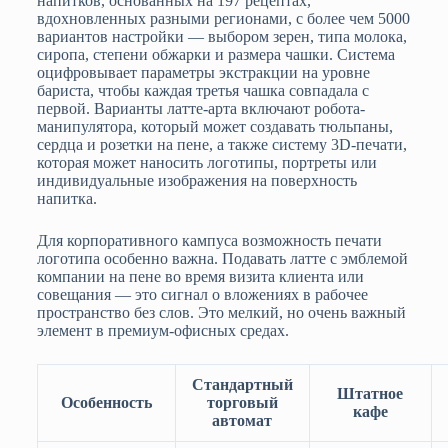
напитков, основанных на 197 рецептах,
вдохновленных разными регионами, с более чем 5000
вариантов настройки — выбором зерен, типа молока,
сиропа, степени обжарки и размера чашки. Система
оцифровывает параметры экстракции на уровне
бариста, чтобы каждая третья чашка совпадала с
первой. Варианты латте-арта включают робота-
манипулятора, который может создавать тюльпаны,
сердца и розетки на пене, а также систему 3D-печати,
которая может наносить логотипы, портреты или
индивидуальные изображения на поверхность
напитка.
Для корпоративного кампуса возможность печати
логотипа особенно важна. Подавать латте с эмблемой
компании на пене во время визита клиента или
совещания — это сигнал о вложениях в рабочее
пространство без слов. Это мелкий, но очень важный
элемент в премиум-офисных средах.
Стандартный
Штатное
Особенность
торговый
кафе
автомат