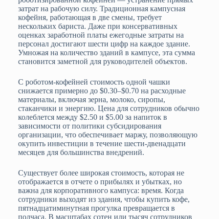
затрат на рабочую силу. Традиционная кампусная
кофейня, работающая в две смены, требует
нескольких бариста. Даже при консервативных
оценках заработной платы ежегодные затраты на
персонал достигают шести цифр на каждое здание.
Умножая на количество зданий в кампусе, эта сумма
становится заметной для руководителей объектов.
С роботом-кофейней стоимость одной чашки
снижается примерно до $0.30–$0.70 на расходные
материалы, включая зерна, молоко, сиропы,
стаканчики и энергию. Цена для сотрудников обычно
колеблется между $2.50 и $5.00 за напиток в
зависимости от политики субсидирования
организации, что обеспечивает маржу, позволяющую
окупить инвестиции в течение шести-двенадцати
месяцев для большинства внедрений.
Существует более широкая стоимость, которая не
отображается в отчете о прибылях и убытках, но
важна для корпоративного кампуса: время. Когда
сотрудники выходят из здания, чтобы купить кофе,
пятнадцатиминутная прогулка превращается в
полчаса. В масштабах сотен или тысяч сотрудников