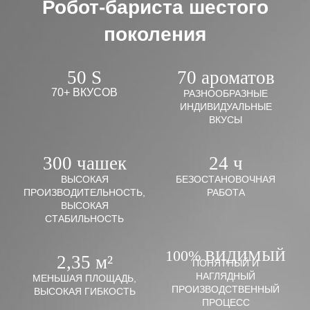
Робот-бариста шестого
поколения
50 S
70 ароматов
70+ ВКУСОВ
РАЗНООБРАЗНЫЕ
ИНДИВИДУАЛЬНЫЕ
ВКУСЫ
300 чашек
24 ч
ВЫСОКАЯ
БЕЗОСТАНОВОЧНАЯ
ПРОИЗВОДИТЕЛЬНОСТЬ,
РАБОТА
ВЫСОКАЯ
СТАБИЛЬНОСТЬ
100% ВИДИМЫЙ
2,35 м²
ПОНЯТНЫЙ И
НАГЛЯДНЫЙ
МЕНЬШАЯ ПЛОЩАДЬ,
ПРОИЗВОДСТВЕННЫЙ
ВЫСОКАЯ ГИБКОСТЬ
ПРОЦЕСС