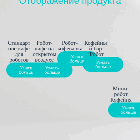
Отображение продукта
Стандарт
Робот-
Робот-
Кофейны
ное кафе
кафе на
кофеварка
й бар
для
открытом
"Робот
Узнать
роботов
воздухе
больше
Узнать
больше
Узнать
Узнать
больше
больше
Мини-
робот
Кофейня
Узнать
больше