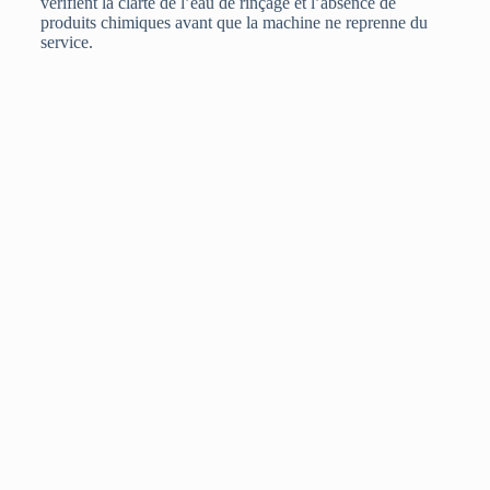
vérifient la clarté de l’eau de rinçage et l’absence de
produits chimiques avant que la machine ne reprenne du
service.