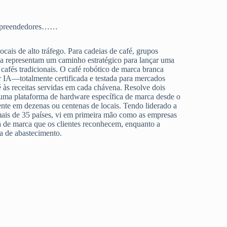
e empreendedores……
ais de alto tráfego. Para cadeias de café, grupos
nca representam um caminho estratégico para lançar uma
cafés tradicionais. O café robótico de marca branca
r IA—totalmente certificada e testada para mercados
é às receitas servidas em cada chávena. Resolve dois
ir uma plataforma de hardware específica de marca desde o
ente em dezenas ou centenas de locais. Tendo liderado a
ais de 35 países, vi em primeira mão como as empresas
a de marca que os clientes reconhecem, enquanto a
ia de abastecimento.