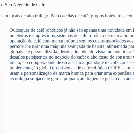
a o Seu Negócio de Café
 em locais de alto tráfego. Para cadeias de café, grupos hoteleiros 
Quiosques de café robóticos já não são apenas uma novidade em loc
hoteleiros e empresários, sistemas de café robótico de marca bra
operação de café com marca própria sem os custos associados aos 
permite-lhe usar uma máquina avançada de barista, alimentada po
globais—e personalizá-la, desde a identidade visual no exterior at
desafios persistentes no negócio do café: o alto custo de constru
início, e a complexidade de escalar uma qualidade de café consist
implementação global dos sistemas de café robótico COFE+ em m
usam a personalização de marca branca para criar uma experiênci
tecnologia subjacente gere a preparação, higiene e gestão da cade