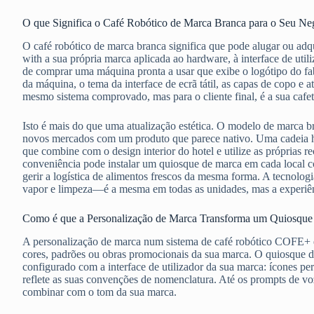
O que Significa o Café Robótico de Marca Branca para o Seu Ne
O café robótico de marca branca significa que pode alugar ou ad
with a sua própria marca aplicada ao hardware, à interface de util
de comprar uma máquina pronta a usar que exibe o logótipo do fabri
da máquina, o tema da interface de ecrã tátil, as capas de copo 
mesmo sistema comprovado, mas para o cliente final, é a sua cafet
Isto é mais do que uma atualização estética. O modelo de marca 
novos mercados com um produto que parece nativo. Uma cadeia h
que combine com o design interior do hotel e utilize as próprias re
conveniência pode instalar um quiosque de marca em cada local co
gerir a logística de alimentos frescos da mesma forma. A tecnolo
vapor e limpeza—é a mesma em todas as unidades, mas a experiênc
Como é que a Personalização de Marca Transforma um Quiosque
A personalização de marca num sistema de café robótico COFE+ é
cores, padrões ou obras promocionais da sua marca. O quiosque de
configurado com a interface de utilizador da sua marca: ícones p
reflete as suas convenções de nomenclatura. Até os prompts de vo
combinar com o tom da sua marca.