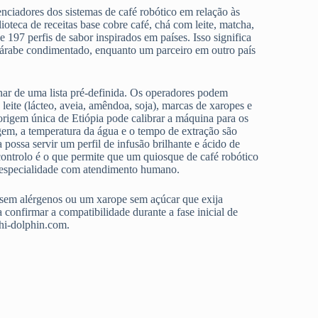
renciadores dos sistemas de café robótico em relação às
teca de receitas base cobre café, chá com leite, matcha,
e 197 perfis de sabor inspirados em países. Isso significa
 árabe condimentado, enquanto um parceiro em outro país
nar de uma lista pré-definida. Os operadores podem
de leite (lácteo, aveia, amêndoa, soja), marcas de xaropes e
rigem única de Etiópia pode calibrar a máquina para os
em, a temperatura da água e o tempo de extração são
possa servir um perfil de infusão brilhante e ácido de
controlo é o que permite que um quiosque de café robótico
 especialidade com atendimento humano.
ó sem alérgenos ou um xarope sem açúcar que exija
 confirmar a compatibilidade durante a fase inicial de
hi-dolphin.com.