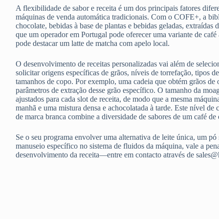
A flexibilidade de sabor e receita é um dos principais fatores dife
máquinas de venda automática tradicionais. Com o COFE+, a biblio
chocolate, bebidas à base de plantas e bebidas geladas, extraídas d
que um operador em Portugal pode oferecer uma variante de café
pode destacar um latte de matcha com apelo local.
O desenvolvimento de receitas personalizadas vai além de selecio
solicitar origens específicas de grãos, níveis de torrefação, tipos 
tamanhos de copo. Por exemplo, uma cadeia que obtém grãos de o
parâmetros de extração desse grão específico. O tamanho da moag
ajustados para cada slot de receita, de modo que a mesma máquina 
manhã e uma mistura densa e achocolatada à tarde. Este nível de 
de marca branca combine a diversidade de sabores de um café de
Se o seu programa envolver uma alternativa de leite única, um p
manuseio específico no sistema de fluidos da máquina, vale a pena
desenvolvimento da receita—entre em contacto através de sales@