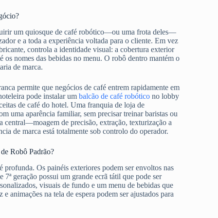
gócio?
quirir um quiosque de café robótico—ou uma frota deles—
izador e a toda a experiência voltada para o cliente. Em vez
cante, controla a identidade visual: a cobertura exterior
e até os nomes das bebidas no menu. O robô dentro mantém o
aria de marca.
branca permite que negócios de café entrem rapidamente em
oteleira pode instalar um
balcão de café robótico
no lobby
ceitas de café do hotel. Uma franquia de loja de
m uma aparência familiar, sem precisar treinar baristas ou
gia central—moagem de precisão, extração, texturização a
ia de marca está totalmente sob controlo do operador.
 de Robô Padrão?
 profunda. Os painéis exteriores podem ser envoltos nas
 7ª geração possui um grande ecrã tátil que pode ser
ersonalizados, visuais de fundo e um menu de bebidas que
z e animações na tela de espera podem ser ajustados para