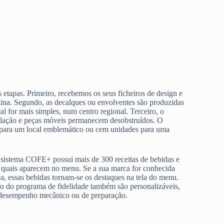
 etapas. Primeiro, recebemos os seus ficheiros de design e
ina. Segundo, as decalques ou envolventes são produzidas
cal for mais simples, num centro regional. Terceiro, o
ntilação e peças móveis permanecem desobstruídos. O
e para um local emblemático ou cem unidades para uma
 sistema COFE+ possui mais de 300 receitas de bebidas e
r quais aparecem no menu. Se a sua marca for conhecida
a, essas bebidas tornam-se os destaques na tela do menu.
ão do programa de fidelidade também são personalizáveis,
 o desempenho mecânico ou de preparação.