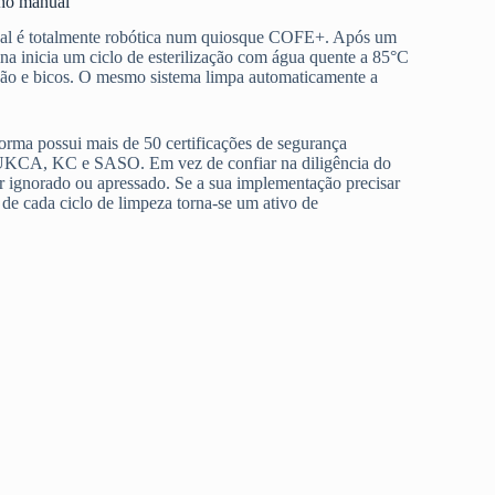
lho manual
ual é totalmente robótica num quiosque COFE+. Após um
na inicia um ciclo de esterilização com água quente a 85°C
ação e bicos. O mesmo sistema limpa automaticamente a
forma possui mais de 50 certificações de segurança
, UKCA, KC e SASO. Em vez de confiar na diligência do
r ignorado ou apressado. Se a sua implementação precisar
de cada ciclo de limpeza torna-se um ativo de