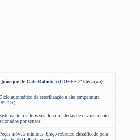
Quiosque de Café Robótico (COFE+ 7ª Geração)
Ciclo automático de esterilização a alta temperatura
(85°C+)
Sistema de resíduos selado com alertas de esvaziamento
acionados por sensor
Peças móveis mínimas, braço robótico classificado para
mais de 500.000 chávenas