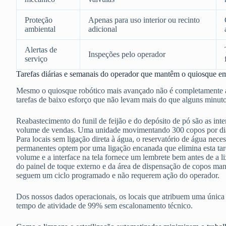
Proteção
Apenas para uso interior ou recinto
ambiental
adicional
Alertas de
Inspeções pelo operador
serviço
Tarefas diárias e semanais do operador que mantêm o quiosque 
Mesmo o quiosque robótico mais avançado não é completamente a
tarefas de baixo esforço que não levam mais do que alguns minuto
Reabastecimento do funil de feijão e do depósito de pó são as in
volume de vendas. Uma unidade movimentando 300 copos por dia 
Para locais sem ligação direta à água, o reservatório de água nece
permanentes optem por uma ligação encanada que elimina esta tare
volume e a interface na tela fornece um lembrete bem antes de a l
do painel de toque externo e da área de dispensação de copos mant
seguem um ciclo programado e não requerem ação do operador.
Dos nossos dados operacionais, os locais que atribuem uma únic
tempo de atividade de 99% sem escalonamento técnico.