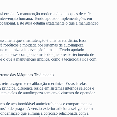
stá errada. A manutenção moderna de quiosques de café
a intervenção humana. Tendo apoiado implementações em
ocasional. Este guia detalha exatamente o que a manutenção
assumem que a manutenção é uma tarefa diária. Essa
é robóticos é moldada por sistemas de autolimpeza,
 que minimiza a intervenção humana. Tendo apoiado
urante meses com pouco mais do que o reabastecimento de
te o que a manutenção implica, como a tecnologia lida com
rente das Máquinas Tradicionais
 retrolavagem e recalibração mecânica. Essas tarefas
rincipal diferença reside em sistemas internos selados e
utam ciclos de autolimpeza sem envolvimento do operador.
res de aço inoxidável antimicrobianos e compartimentos
trusão de pragas. A versão exterior adiciona selagem com
icondensação que elimina a corrosão relacionada com a