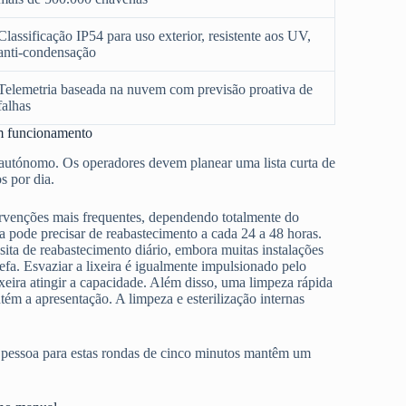
Classificação IP54 para uso exterior, resistente aos UV,
anti-condensação
Telemetria baseada na nuvem com previsão proativa de
falhas
em funcionamento
utónomo. Os operadores devem planear uma lista curta de
s por dia.
tervenções mais frequentes, dependendo totalmente do
pode precisar de reabastecimento a cada 24 a 48 horas.
ssita de reabastecimento diário, embora muitas instalações
fa. Esvaziar a lixeira é igualmente impulsionado pelo
ixeira atingir a capacidade. Além disso, uma limpeza rápida
ém a apresentação. A limpeza e esterilização internas
a pessoa para estas rondas de cinco minutos mantêm um