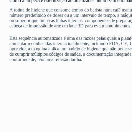
Como a limpeza e esterilização automatizadas minimizam o traba
A rotina de higiene que consome tempo do barista num café man
número predefinido de doses ou a um intervalo de tempo, a máqui
ou superior que limpa as linhas internas, componentes de prepar
cabeça de impressão de arte em latte 3D para evitar entupimentos.
Esta sequência automatizada é uma das razões pelas quais a plata
alimentar reconhecidas internacionalmente, incluindo FDA, CE
operador, a máquina aplica um padrão de higiene que não pode se
de cumprir múltiplos códigos de saúde, a documentação integrada 
conformidade, não uma reflexão tardia.