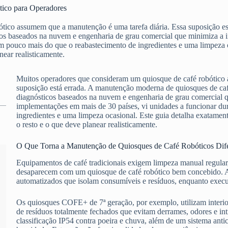
ico para Operadores
tico assumem que a manutenção é uma tarefa diária. Essa suposição e
icos baseados na nuvem e engenharia de grau comercial que minimiza 
om pouco mais do que o reabastecimento de ingredientes e uma limpeza 
near realisticamente.
Muitos operadores que consideram um quiosque de café robótico 
suposição está errada. A manutenção moderna de quiosques de caf
diagnósticos baseados na nuvem e engenharia de grau comercial
implementações em mais de 30 países, vi unidades a funcionar d
ingredientes e uma limpeza ocasional. Este guia detalha exatamen
o resto e o que deve planear realisticamente.
O Que Torna a Manutenção de Quiosques de Café Robóticos Dife
Equipamentos de café tradicionais exigem limpeza manual regular,
desaparecem com um quiosque de café robótico bem concebido. A p
automatizados que isolam consumíveis e resíduos, enquanto exec
Os quiosques COFE+ de 7ª geração, por exemplo, utilizam interio
de resíduos totalmente fechados que evitam derrames, odores e in
classificação IP54 contra poeira e chuva, além de um sistema ant