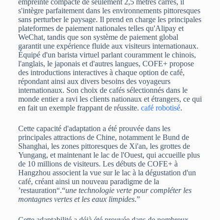
empreinte compacte de seulement 2,5 mètres carrés, il
s'intègre parfaitement dans les environnements pittoresques
sans perturber le paysage. Il prend en charge les principales
plateformes de paiement nationales telles qu'Alipay et
WeChat, tandis que son système de paiement global
garantit une expérience fluide aux visiteurs internationaux.
Équipé d'un barista virtuel parlant couramment le chinois,
l'anglais, le japonais et d'autres langues, COFE+ propose
des introductions interactives à chaque option de café,
répondant ainsi aux divers besoins des voyageurs
internationaux. Son choix de cafés sélectionnés dans le
monde entier a ravi les clients nationaux et étrangers, ce qui
en fait un exemple frappant de réussite.
café robotisé
.
Cette capacité d'adaptation a été prouvée dans les
principales attractions de Chine, notamment le Bund de
Shanghai, les zones pittoresques de Xi'an, les grottes de
Yungang, et maintenant le lac de l'Ouest, qui accueille plus
de 10 millions de visiteurs. Les débuts de COFE+ à
Hangzhou associent la vue sur le lac à la dégustation d'un
café, créant ainsi un nouveau paradigme de la
’restauration“.“
une technologie verte pour compléter les
montagnes vertes et les eaux limpides
.”
Cette adaptabilité a déjà été prouvée dans de nombreux