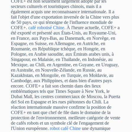
COFE+ est non seulement largement adopté par les
secteurs culturels et touristiques chinois, mais il a
également acquis une reconnaissance internationale. Il a
fait l'objet d'une exportation inversée de la Chine vers plus
de 50 pays, ce qui témoigne de l'influence mondiale de
COFE+.
café robotisé Chine
. À l'heure actuelle, COFE+ a
été exporté et présenté aux États-Unis, au Royaume-Uni,
en France, aux Pays-Bas, au Danemark, en Norvège, en
Espagne, en Suisse, en Allemagne, en Autriche, en
Roumanie, en République tchèque, en Hongrie, en
Pologne, en Arabie saoudite, aux Émirats arabes unis, à
Singapour, en Malaisie, en Thaïlande, en Indonésie, au
Mexique, au Chili, en Argentine, en Guyane, en Uruguay,
en Australie, en Nouvelle-Zélande, en Russie, au
Kazakhstan, en Mongolie, en Turquie, en Moldavie, au
Cambodge, aux Philippines, et dans bien d'autres pays
encore. COFE+ a fait son chemin dans des lieux
emblématiques tels que Times Square à New York, le
Dubai Mall, les centres commerciaux de Moscou, la Puerta
del Sol en Espagne et les rues piétonnes du Chili. La
réaction internationale massive confirme la position de
COFE+ en tant que chef de file dans le domaine de la
protection de l'environnement.
meilleure catégorie de vente
de cafés robots et un symbole clé de l'engagement de
l'Union européenne.
robot café Chine
une dynamique