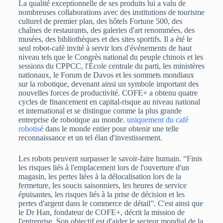
La qualité exceptionnelle de ses produits lui a valu de
nombreuses collaborations avec des institutions de tourisme
culturel de premier plan, des hôtels Fortune 500, des
chaînes de restaurants, des galeries d'art renommées, des
musées, des bibliothèques et des sites sportifs. Il a été le
seul robot-café invité à servir lors d'événements de haut
niveau tels que le Congrès national du peuple chinois et les
sessions du CPPCC, l'École centrale du parti, les ministères
nationaux, le Forum de Davos et les sommets mondiaux
sur la robotique, devenant ainsi un symbole important des
nouvelles forces de productivité. COFE+ a obtenu quatre
cycles de financement en capital-risque au niveau national
et international et se distingue comme la plus grande
entreprise de robotique au monde.
uniquement du café
robotisé
dans le monde entier pour obtenir une telle
reconnaissance et un tel élan d'investissement.
Les robots peuvent surpasser le savoir-faire humain. “Finis
les risques liés à l'emplacement lors de l'ouverture d'un
magasin, les pertes liées à la délocalisation lors de la
fermeture, les soucis saisonniers, les heures de service
épuisantes, les risques liés à la prise de décision et les
pertes d'argent dans le commerce de détail”. C'est ainsi que
le Dr Han, fondateur de COFE+, décrit la mission de
l'entreprise. Son objectif est d'aider le secteur mondial de la