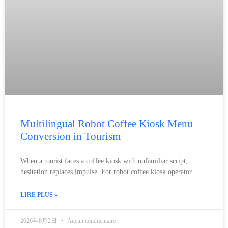
Multilingual Robot Coffee Kiosk Menu
Conversion in Tourism
When a tourist faces a coffee kiosk with unfamiliar script,
hesitation replaces impulse. For robot coffee kiosk operator……
LIRE PLUS »
2026年8月2日
Aucun commentaire