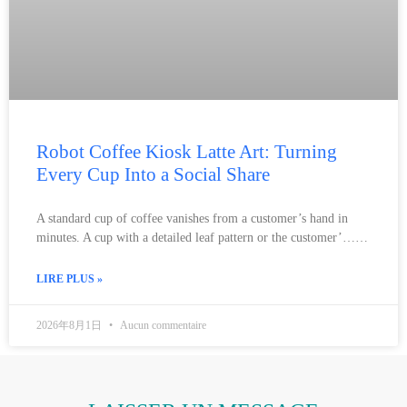
Robot Coffee Kiosk Latte Art: Turning
Every Cup Into a Social Share
A standard cup of coffee vanishes from a customer’s hand in
minutes. A cup with a detailed leaf pattern or the customer’……
LIRE PLUS »
2026年8月1日
Aucun commentaire