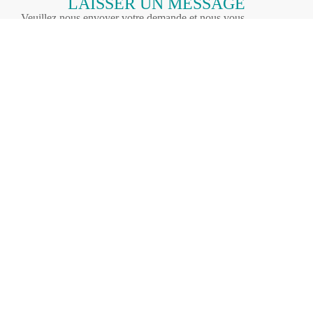
LAISSER UN MESSAGE
Veuillez nous envoyer votre demande et nous vous
répondrons dans les 24 heures.
Nom (obligatoire)
Courriel (obligatoire)
Numéro de téléphone (obligatoire)
Message (facultatif)