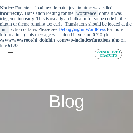
I
Notice
: Function _load_textdomain_just_in_time was called
r
incorrectly
. Translation loading for the
wordfence
domain was
a
triggered too early. This is usually an indicator for some code in the
l
plugin or theme running too early. Translations should be loaded at the
c
init
action or later. Please see
Debugging in WordPress
for more
o
information. (This message was added in version 6.7.0.) in
n
/www/wwwroot/hi_dolphin_com/wp-includes/functions.php
on
t
line
6170
e
PRESUPUESTO
n
GRATUITO
i
d
o
Blog