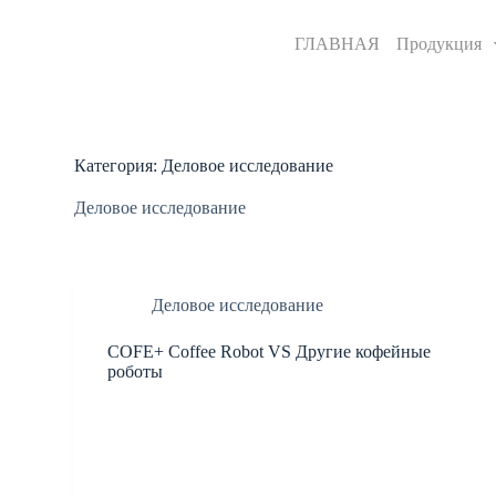
П
е
ГЛАВНАЯ
Продукция
р
е
й
т
и
к
Категория:
Деловое исследование
с
о
Деловое исследование
д
е
р
ж
а
Деловое исследование
н
и
COFE+ Coffee Robot VS Другие кофейные
ю
роботы