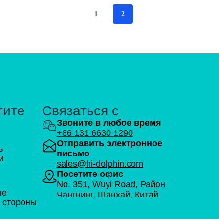
1
2
тите
Связаться с
Звоните в любое время
+86 131 6630 1290
Отправить электронное
ь
письмо
и
sales@hi-dolphin.com
Посетите офис
No. 351, Wuyi Road, Район
ые
Чангнинг, Шанхай, Китай
 стороны