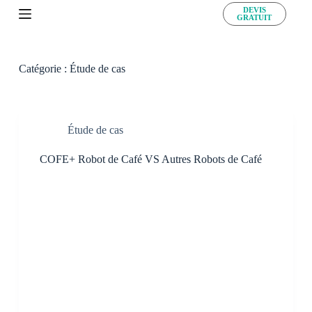
DEVIS
S
GRATUIT
k
i
p
t
Catégorie :
Étude de cas
o
c
o
n
t
Étude de cas
e
n
COFE+ Robot de Café VS Autres Robots de Café
t