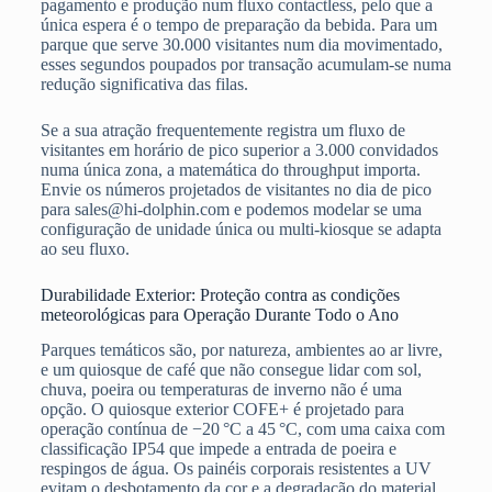
pagamento e produção num fluxo contactless, pelo que a
única espera é o tempo de preparação da bebida. Para um
parque que serve 30.000 visitantes num dia movimentado,
esses segundos poupados por transação acumulam-se numa
redução significativa das filas.
Se a sua atração frequentemente registra um fluxo de
visitantes em horário de pico superior a 3.000 convidados
numa única zona, a matemática do throughput importa.
Envie os números projetados de visitantes no dia de pico
para sales@hi-dolphin.com e podemos modelar se uma
configuração de unidade única ou multi-kiosque se adapta
ao seu fluxo.
Durabilidade Exterior: Proteção contra as condições
meteorológicas para Operação Durante Todo o Ano
Parques temáticos são, por natureza, ambientes ao ar livre,
e um quiosque de café que não consegue lidar com sol,
chuva, poeira ou temperaturas de inverno não é uma
opção. O quiosque exterior COFE+ é projetado para
operação contínua de −20 °C a 45 °C, com uma caixa com
classificação IP54 que impede a entrada de poeira e
respingos de água. Os painéis corporais resistentes a UV
evitam o desbotamento da cor e a degradação do material