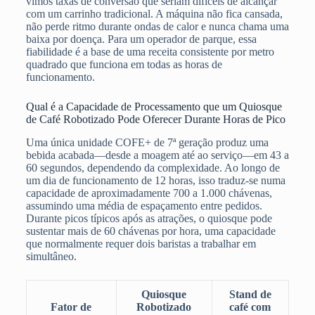
vimos taxas de conversão que seriam difíceis de alcançar
com um carrinho tradicional. A máquina não fica cansada,
não perde ritmo durante ondas de calor e nunca chama uma
baixa por doença. Para um operador de parque, essa
fiabilidade é a base de uma receita consistente por metro
quadrado que funciona em todas as horas de
funcionamento.
Qual é a Capacidade de Processamento que um Quiosque
de Café Robotizado Pode Oferecer Durante Horas de Pico
Uma única unidade COFE+ de 7ª geração produz uma
bebida acabada—desde a moagem até ao serviço—em 43 a
60 segundos, dependendo da complexidade. Ao longo de
um dia de funcionamento de 12 horas, isso traduz-se numa
capacidade de aproximadamente 700 a 1.000 chávenas,
assumindo uma média de espaçamento entre pedidos.
Durante picos típicos após as atrações, o quiosque pode
sustentar mais de 60 chávenas por hora, uma capacidade
que normalmente requer dois baristas a trabalhar em
simultâneo.
Quiosque
Stand de
Fator de
Robotizado
café com