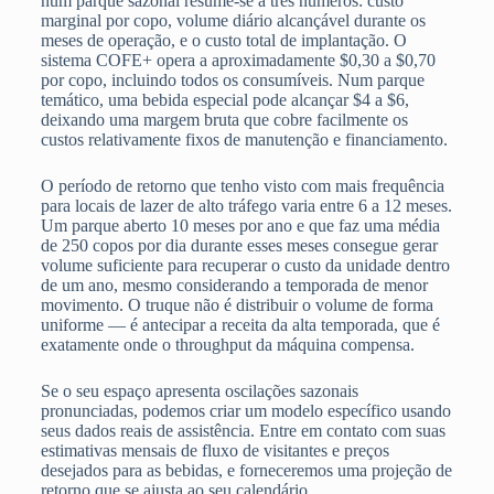
num parque sazonal resume-se a três números: custo
marginal por copo, volume diário alcançável durante os
meses de operação, e o custo total de implantação. O
sistema COFE+ opera a aproximadamente $0,30 a $0,70
por copo, incluindo todos os consumíveis. Num parque
temático, uma bebida especial pode alcançar $4 a $6,
deixando uma margem bruta que cobre facilmente os
custos relativamente fixos de manutenção e financiamento.
O período de retorno que tenho visto com mais frequência
para locais de lazer de alto tráfego varia entre 6 a 12 meses.
Um parque aberto 10 meses por ano e que faz uma média
de 250 copos por dia durante esses meses consegue gerar
volume suficiente para recuperar o custo da unidade dentro
de um ano, mesmo considerando a temporada de menor
movimento. O truque não é distribuir o volume de forma
uniforme — é antecipar a receita da alta temporada, que é
exatamente onde o throughput da máquina compensa.
Se o seu espaço apresenta oscilações sazonais
pronunciadas, podemos criar um modelo específico usando
seus dados reais de assistência. Entre em contato com suas
estimativas mensais de fluxo de visitantes e preços
desejados para as bebidas, e forneceremos uma projeção de
retorno que se ajusta ao seu calendário.