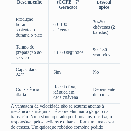
Desempenho
(COFE+ 7ª
pessoal
Geração)
típico
Produção
30–50
horária
60–100
chávenas (2
sustentada
chávenas
baristas)
durante o pico
Tempo de
90–180
preparação ao
43–60 segundos
segundos
serviço
Capacidade
Sim
No
24/7
Receita fixa,
Consistência
Dependente
idêntica em
diária
de barista
cada chávena
A vantagem de velocidade não se resume apenas à
mecânica da máquina—é sobre eliminar o gargalo na
transação. Num stand operado por humanos, o caixa, o
responsável pelos pedidos e o barista formam uma cascata
de atrasos. Um quiosque robótico combina pedido,