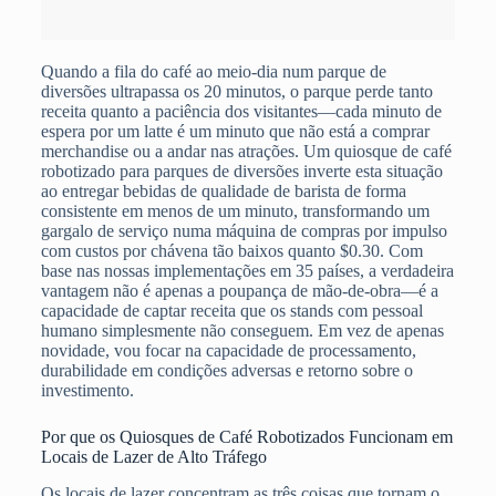
Quando a fila do café ao meio-dia num parque de
diversões ultrapassa os 20 minutos, o parque perde tanto
receita quanto a paciência dos visitantes—cada minuto de
espera por um latte é um minuto que não está a comprar
merchandise ou a andar nas atrações. Um quiosque de café
robotizado para parques de diversões inverte esta situação
ao entregar bebidas de qualidade de barista de forma
consistente em menos de um minuto, transformando um
gargalo de serviço numa máquina de compras por impulso
com custos por chávena tão baixos quanto $0.30. Com
base nas nossas implementações em 35 países, a verdadeira
vantagem não é apenas a poupança de mão-de-obra—é a
capacidade de captar receita que os stands com pessoal
humano simplesmente não conseguem. Em vez de apenas
novidade, vou focar na capacidade de processamento,
durabilidade em condições adversas e retorno sobre o
investimento.
Por que os Quiosques de Café Robotizados Funcionam em
Locais de Lazer de Alto Tráfego
Os locais de lazer concentram as três coisas que tornam o