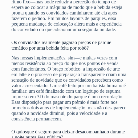
ritmo fixo—mas pode reduzir a perceção do tempo de
espera ao colocar a máquina de modo que a bebida esteja
pronta quando os convidados caminharem até ela após
fazerem o pedido. Em muitos layouts de parques, essa
pequena mudança de colocação altera mais a experiência
do convidado do que adicionar uma segunda unidade.
Os convidados realmente pagarão preços de parque
temático por uma bebida feita por robô?
Nas nossas implementações, sim—e muitas vezes com
menos resistência ao preço do que nos pontos de venda
com funcionários. O braço robótico, a impressão de arte
em latte e o processo de preparação transparente criam uma
sensação de novidade que os convidados percebem como
valor acrescentado. Um café feito por um barista humano é
familiar; um café finalizado com um logótipo de espuma
impresso em 3D do mascote do parque é uma recordação.
Essa disposição para pagar um prémio é mais forte nos
primeiros dois anos de implementação, mas não desaparece
quando a novidade diminui, pois a velocidade e a
consistência permanecem.
O quiosque é seguro para deixar desacompanhado durante
a noite numa área pública?