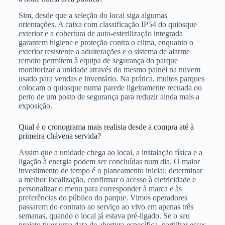
Sim, desde que a seleção do local siga algumas
orientações. A caixa com classificação IP54 do quiosque
exterior e a cobertura de auto-esterilização integrada
garantem higiene e proteção contra o clima, enquanto o
exterior resistente a adulterações e o sistema de alarme
remoto permitem à equipa de segurança do parque
monitorizar a unidade através do mesmo painel na nuvem
usado para vendas e inventário. Na prática, muitos parques
colocam o quiosque numa parede ligeiramente recuada ou
perto de um posto de segurança para reduzir ainda mais a
exposição.
Qual é o cronograma mais realista desde a compra até à
primeira chávena servida?
Assim que a unidade chega ao local, a instalação física e a
ligação à energia podem ser concluídas num dia. O maior
investimento de tempo é o planeamento inicial: determinar
a melhor localização, confirmar o acesso à eletricidade e
personalizar o menu para corresponder à marca e às
preferências do público do parque. Vimos operadores
passarem do contrato ao serviço ao vivo em apenas três
semanas, quando o local já estava pré-ligado. Se o seu
projeto tiver uma data de abertura específica, partilhar esses