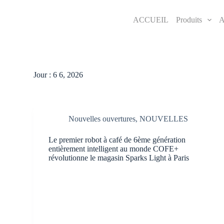
S
k
ACCUEIL
Produits
i
p
t
o
c
o
Jour :
6 6, 2026
n
t
e
n
t
Nouvelles ouvertures
,
NOUVELLES
Le premier robot à café de 6ème génération
entièrement intelligent au monde COFE+
révolutionne le magasin Sparks Light à Paris