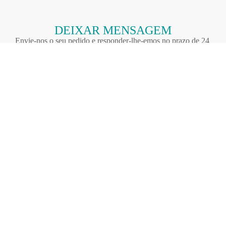
DEIXAR MENSAGEM
Envie-nos o seu pedido e responder-lhe-emos no prazo de 24
horas.
Nome (Obrigatório)
Email (Obrigatório)
Número de telefone (obrigatório)
Mensagem (facultativo)