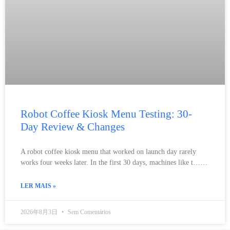
Robot Coffee Kiosk Menu Testing: 30-
Day Review & Changes
A robot coffee kiosk menu that worked on launch day rarely
works four weeks later. In the first 30 days, machines like t……
LER MAIS »
2026年8月3日
Sem Comentários